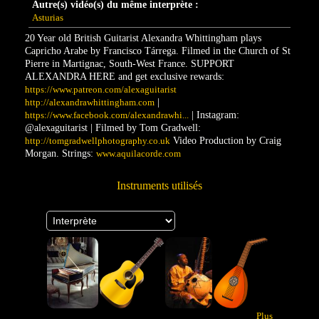
Autre(s) vidéo(s) du même interprète :
Asturias
20 Year old British Guitarist Alexandra Whittingham plays
Capricho Arabe by Francisco Tárrega. Filmed in the Church of St
Pierre in Martignac, South-West France. SUPPORT
ALEXANDRA HERE and get exclusive rewards:
https://www.patreon.com/alexaguitarist
|
http://alexandrawhittingham.com
| Instagram:
https://www.facebook.com/alexandrawhi...
@alexaguitarist | Filmed by Tom Gradwell:
Video Production by Craig
http://tomgradwellphotography.co.uk
Morgan. Strings:
www.aquilacorde.com
Instruments utilisés
Plus