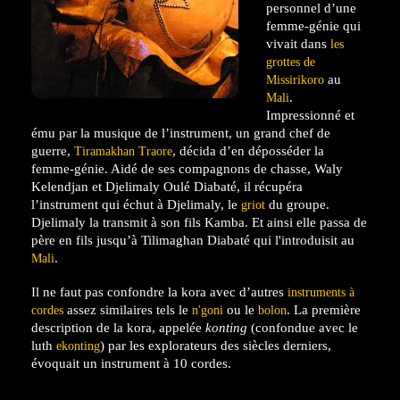
personnel d’une
femme-génie qui
vivait dans
les
grottes de
au
Missirikoro
.
Mali
Impressionné et
ému par la musique de l’instrument, un grand chef de
guerre,
, décida d’en déposséder la
Tiramakhan Traore
femme-génie. Aidé de ses compagnons de chasse, Waly
Kelendjan et Djelimaly Oulé Diabaté, il récupéra
l’instrument qui échut à Djelimaly, le
du groupe.
griot
Djelimaly la transmit à son fils Kamba. Et ainsi elle passa de
père en fils jusqu’à Tilimaghan Diabaté qui l'introduisit au
.
Mali
Il ne faut pas confondre la kora avec d’autres
instruments à
assez similaires tels le
ou le
. La première
cordes
n'goni
bolon
description de la kora, appelée
konting
(confondue avec le
luth
) par les explorateurs des siècles derniers,
ekonting
évoquait un instrument à 10 cordes.