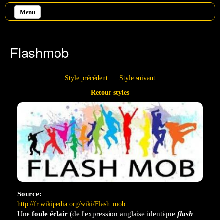
Aller au contenu principal
Menu
Flashmob
Style précédent
Style suivant
Retour styles
Source:
http://fr.wikipedia.org/wiki/Flash_mob
Une
foule éclair
(de l'expression anglaise identique
flash