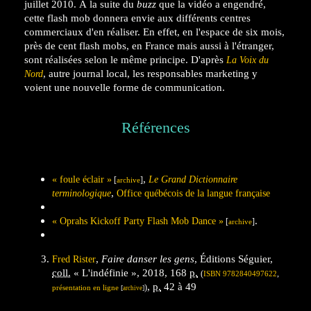
juillet 2010. À la suite du
buzz
que la vidéo a engendré,
cette flash mob donnera envie aux différents centres
commerciaux d'en réaliser. En effet, en l'espace de six mois,
près de cent flash mobs, en France mais aussi à l'étranger,
sont réalisées selon le même principe. D'après
La Voix du
, autre journal local, les responsables marketing y
Nord
voient une nouvelle forme de communication.
Références
,
«
foule éclair
»
Le Grand Dictionnaire
[
]
archive
,
terminologique
Office québécois de la langue française
.
« Oprahs Kickoff Party Flash Mob Dance »
[
]
archive
,
Faire danser les gens
, Éditions Séguier,
Fred Rister
coll.
« L'indéfinie »,
2018
, 168
p.
(
,
ISBN
9782840497622
,
p.
42 à 49
)
présentation en ligne
[
]
archive