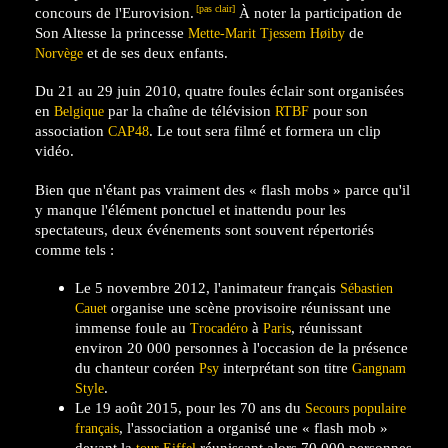
[pas clair]
concours de l'Eurovision.
À noter la participation de
Son Altesse la princesse
de
Mette-Marit Tjessem Høiby
et de ses deux enfants.
Norvège
Du 21 au 29 juin 2010, quatre foules éclair sont organisées
en
par la chaîne de télévision
pour son
Belgique
RTBF
association
. Le tout sera filmé et formera un clip
CAP48
vidéo.
Bien que n'étant pas vraiment des « flash mobs » parce qu'il
y manque l'élément ponctuel et inattendu pour les
spectateurs, deux événements sont souvent répertoriés
comme tels :
Le 5 novembre 2012, l'animateur français
Sébastien
organise une scène provisoire réunissant une
Cauet
immense foule au
à
, réunissant
Trocadéro
Paris
environ 20 000 personnes à l'occasion de la présence
du chanteur coréen
interprétant son titre
Psy
Gangnam
.
Style
Le 19 août 2015, pour les 70 ans du
Secours populaire
, l'association a organisé une « flash mob »
français
devant la
réunissant alors 70 000 personnes