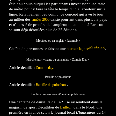
éclair au cours duquel les participants investissent une rame
de métro pour y faire la fête le temps d'un aller-retour sur la
ligne. Relativement peu connu, ce concept qui a vu le jour
au milieu des
existe pourtant dans plusieurs pays
années 2000
et n'a cessé de prendre de l'ampleur, notamment à Paris où
se sont déjà déroulées plus de 25 éditions.
Mobisou ou en anglais
«
kissmob
»
[réf. nécessaire]
Chaîne de personnes se faisant une
.
bise sur la joue
Marche mort-vivante ou en anglais
«
Zombie Day
»
Article détaillé :
.
Zombie day
Bataille de polochons
Article détaillé :
.
Bataille de polochons
Foules commerciales et/ou à but publicitaire
Une centaine de danseurs de l'AZF se rassemblent dans le
magasin de sport Décathlon de
, dans le Nord, une
Bailleul
première en France selon le journal local
L'Indicateur
du 14