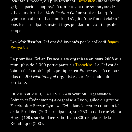
Réunion Blocage
, ou plus rarement
(mobilisation
Freeze mob
gel) est parfois employé, à tort, en tant que synonyme de
« flash mob ». Les
Mobilisation Gel
ne sont en fait qu’un
type particulier de flash mob : il s’agit d’une foule éclair où
tous les participants restent figés pendant un court laps de
temps.
Les
Mobilisation Gel
ont été inventés par le collectif
Improv
.
Everywhere
La première
Gel
en France a été organisée en mars 2008 et a
réuni plus de 3 000 participants au
. Le
Gel
est de
Trocadéro
loin la flash mob la plus pratiquée en France avec à ce jour
plus de 200
réunions gel
organisées sur l’ensemble du
territoire.
En 2008 et 2009, l’A.O.S.E. (Association Organisation
Soirées et Événements) a organisé à Lyon, grâce au groupe
Facebook « Freeze Lyon »,
Gel
: dans le centre commercial
de la Part Dieu (200 participants), sur 250 m de la rue Victor
Hugo (400), sur la place Saint Jean (300) et place de la
République (300).