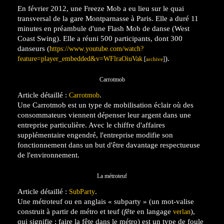
En février 2012, une Freeze Mob a eu lieu sur le quai
transversal de la gare Montparnasse à Paris. Elle a duré 11
minutes en préambule d'une Flash Mob de danse (West
Coast Swing). Elle a réuni 500 participants, dont 300
danseurs (
https://www.youtube.com/watch?
).
feature=player_embedded&v=WFlraOiuVak
[
]
archive
Carrotmob
Article détaillé :
.
Carrotmob
Une Carrotmob est un type de mobilisation éclair où des
consommateurs viennent dépenser leur argent dans une
entreprise particulière. Avec le chiffre d'affaires
supplémentaire engendré, l'entreprise modifie son
fonctionnement dans un but d'être davantage respectueuse
de l'environnement.
La métroteuf
Article détaillé :
.
SubParty
Une métroteuf ou en anglais
«
subparty
»
(un mot-valise
construit à partir de métro et teuf (
fête
en langage
),
verlan
qui signifie : faire la fête dans le métro) est un type de foule