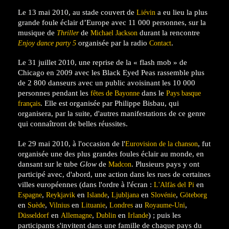
Le
13 mai 2010
, au stade couvert de
a eu lieu la plus
Liévin
grande foule éclair d’Europe avec 11 000 personnes, sur la
musique de
de
durant la rencontre
Thriller
Michael Jackson
organisée par la radio
.
Enjoy dance party 5
Contact
Le
31 juillet 2010
, une reprise de la « flash mob » de
Chicago en 2009 avec les Black Eyed Peas rassemble plus
de 2 800 danseurs avec un public avoisinant les 10 000
personnes pendant les
dans le
fêtes de Bayonne
Pays basque
. Elle est organisée par Philippe Bisbau, qui
français
organisera, par la suite, d'autres manifestations de ce genre
qui connaîtront de belles réussites.
Le
29 mai 2010
, à l'occasion de l'
, fut
Eurovision de la chanson
organisée une des plus grandes foules éclair au monde, en
dansant sur le tube
Glow
de
. Plusieurs pays y ont
Madcon
participé avec, d'abord, une action dans les rues de certaines
villes européennes (dans l'ordre à l'écran :
en
L'Alfàs del Pi
,
en
,
en
,
Espagne
Reykjavik
Islande
Ljubljana
Slovénie
Göteborg
en
,
en
,
au
,
Suède
Vilnius
Lituanie
Londres
Royaume-Uni
en
,
en
) ;
puis les
Düsseldorf
Allemagne
Dublin
Irlande
participants s'invitent dans une famille de chaque pays du