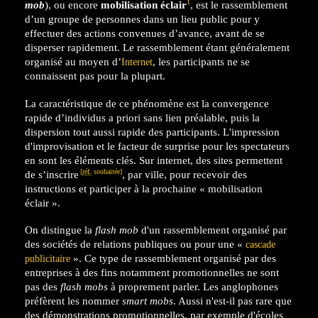
1
mob
), ou encore
mobilisation éclair
, est le rassemblement
d’un groupe de personnes dans un lieu public pour y
effectuer des actions convenues d’avance, avant de se
disperser rapidement. Le rassemblement étant généralement
organisé au moyen d’
, les participants ne se
Internet
connaissent pas pour la plupart.
La caractéristique de ce phénomène est la convergence
rapide d’individus a priori sans lien préalable, puis la
dispersion tout aussi rapide des participants. L'impression
d'improvisation et le facteur de surprise pour les spectateurs
en sont les éléments clés. Sur internet, des sites permettent
[
réf.
souhaitée]
de s’inscrire
, par ville, pour recevoir des
instructions et participer à la prochaine « mobilisation
éclair ».
On distingue la
flash mob
d'un rassemblement organisé par
des sociétés de relations publiques ou pour une «
cascade
». Ce type de rassemblement organisé par des
publicitaire
entreprises à des fins notamment promotionnelles ne sont
pas des
flash mobs
à proprement parler. Les anglophones
préfèrent les nommer
smart mobs
. Aussi n'est-il pas rare que
des démonstrations promotionnelles, par exemple d'écoles