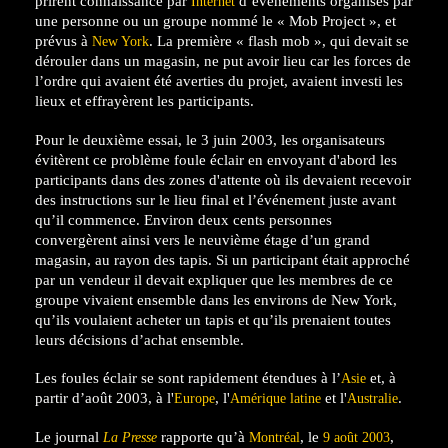
prirent connaissance par
d’événements organisés par
Internet
une personne ou un groupe nommé le
«
Mob Project
»
, et
prévus à
. La première « flash mob », qui devait se
New York
dérouler dans un magasin, ne put avoir lieu car les forces de
l’ordre qui avaient été averties du projet, avaient investi les
lieux et effrayèrent les participants.
Pour le deuxième essai, le
3 juin 2003
, les organisateurs
évitèrent ce problème foule éclair en envoyant d'abord les
participants dans des zones d'attente où ils devaient recevoir
des instructions sur le lieu final et l’événement juste avant
qu’il commence. Environ deux cents personnes
convergèrent ainsi vers le neuvième étage d’un grand
magasin, au rayon des tapis. Si un participant était approché
par un vendeur il devait expliquer que les membres de ce
groupe vivaient ensemble dans les environs de New York,
qu’ils voulaient acheter un tapis et qu’ils prenaient toutes
leurs décisions d’achat ensemble.
Les foules éclair se sont rapidement étendues à l’
et, à
Asie
partir d’août 2003, à l'
, l'
et l'
.
Europe
Amérique latine
Australie
Le journal
rapporte qu’à
, le
,
La Presse
Montréal
9
août
2003