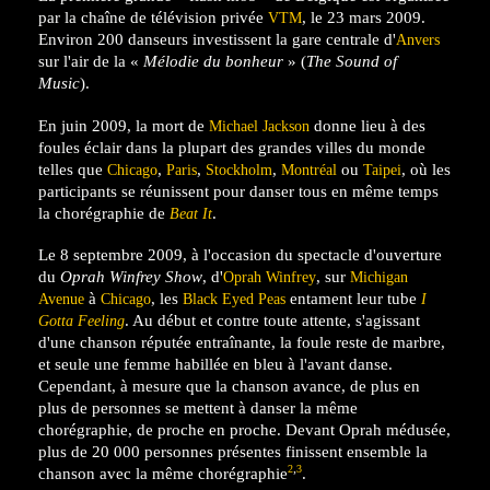
par la chaîne de télévision privée
, le 23 mars 2009.
VTM
Environ 200 danseurs investissent la gare centrale d'
Anvers
sur l'air de la «
Mélodie du bonheur
» (
The Sound of
Music
).
En juin 2009, la mort de
donne lieu à des
Michael Jackson
foules éclair dans la plupart des grandes villes du monde
telles que
,
,
,
ou
, où les
Chicago
Paris
Stockholm
Montréal
Taipei
participants se réunissent pour danser tous en même temps
la chorégraphie de
.
Beat It
Le
8 septembre 2009
, à l'occasion du spectacle d'ouverture
du
Oprah Winfrey Show
, d'
, sur
Oprah Winfrey
Michigan
à
, les
entament leur tube
Avenue
Chicago
Black Eyed Peas
I
. Au début et contre toute attente, s'agissant
Gotta Feeling
d'une chanson réputée entraînante, la foule reste de marbre,
et seule une femme habillée en bleu à l'avant danse.
Cependant, à mesure que la chanson avance, de plus en
plus de personnes se mettent à danser la même
chorégraphie, de proche en proche. Devant Oprah médusée,
plus de 20 000 personnes présentes finissent ensemble la
,
2
3
chanson avec la même chorégraphie
.