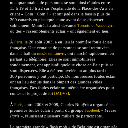
une quarantaine de personnes se sont ainsi réunies entre
13 h 19
et
13 h 22
sur l’esplanade de la Place-des-Arts en
criant « Coin ! Coin ! » et ont jeté dans le bassin plus de
200 canards en plastique jaune avant de se disperser
subitement. Montréal a ainsi devancé
et
,
Toronto
Vancouver
où des « rassemblements éclair » ont également eu lieu..
À
, le 28 août 2003, a eu lieu la première foule éclair
Paris
française. Une centaine de personnes se sont retrouvées
dans le hall du
, ont marché rapidement en
musée du Louvre
parlant au téléphone. Elles se sont immobilisées
soudainement, ont applaudi quelque chose en l’air puis se
sont dispersées. Elle a été renouvelée un an plus tard :
300 personnes y ont participé. De nombreuses foules éclair
ont eu lieu depuis dans la plupart des grandes villes
françaises. Des foules éclair ont même été organisées pour
contester le projet de loi
.
DADVSI
À
, entre 2008 et 2009, Charles Nouÿrit a organisé les
Paris
premières foules éclair à partir du groupe
«
Freeze
Facebook
Paris
», réunissant plusieurs milliers de participants.
La première grande « flash mob » de Belgique est organisée