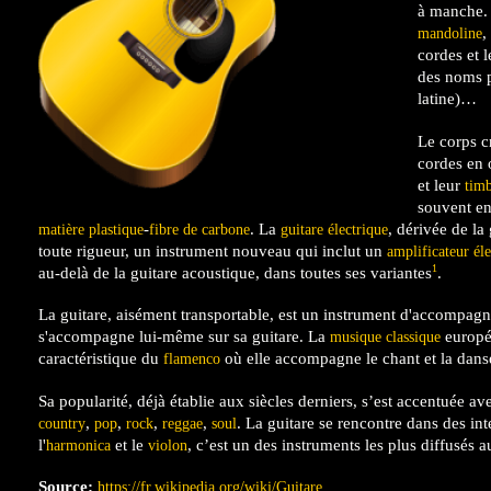
à manche. E
,
mandoline
cordes et 
des noms p
latine)…
Le corps c
cordes en 
et leur
tim
souvent en
-
. La
, dérivée de la
matière plastique
fibre de carbone
guitare électrique
toute rigueur, un instrument nouveau qui inclut un
amplificateur él
1
au-delà de la guitare acoustique, dans toutes ses variantes
.
La guitare, aisément transportable, est un instrument d'accomp
s'accompagne lui-même sur sa guitare. La
europée
musique classique
caractéristique du
où elle accompagne le chant et la dan
flamenco
Sa popularité, déjà établie aux siècles derniers, s’est accentuée a
,
,
,
,
. La guitare se rencontre dans des i
country
pop
rock
reggae
soul
l'
et le
, c’est un des instruments les plus diffusés 
harmonica
violon
Source:
https://fr.wikipedia.org/wiki/Guitare