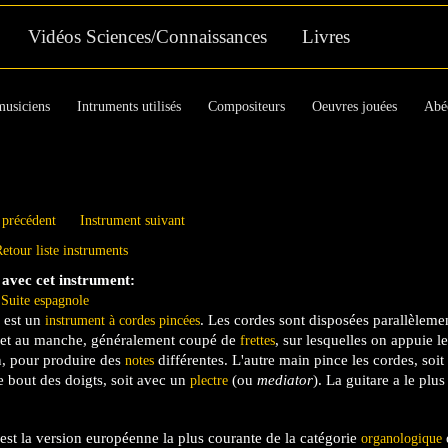
Aller au contenu principal
Vidéos Sciences/Connaissances
Livres
musiciens
Intruments utilisés
Compositeurs
Oeuvres jouées
Abé
 précédent
Instrument suivant
etour liste instruments
 avec cet instrument:
 Suite espagnole
est un
. Les cordes sont disposées parallèleme
instrument à cordes pincées
et au manche, généralement coupé de
, sur lesquelles on appuie l
frettes
, pour produire des
différentes. L'autre main pince les cordes, soit
notes
le bout des doigts, soit avec un
(ou
mediator
). La guitare a le plu
plectre
 est la version européenne la plus courante de la catégorie
organologique