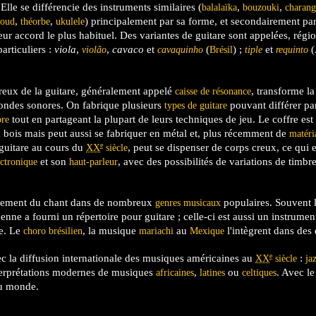
lle se différencie des instruments similaires (
,
,
balalaïka
bouzouki
charan
,
,
) principalement par sa forme, et secondairement pa
oud
théorbe
ukulele
leur accord le plus habituel. Des variantes de guitare sont appelées, régi
articuliers :
viola
,
,
cavaco
et
(
) ;
et
(
violão
cavaquinho
Brésil
tiple
requinto
reux de la guitare, généralement appelé
, transforme la
caisse de résonance
ondes sonores. On fabrique plusieurs
pouvant différer pa
types de guitare
tout en partageant la plupart de leurs techniques de jeu. Le coffre est 
bre
 bois mais peut aussi se fabriquer en métal et, plus récemment de
matéri
 guitare au cours du
, peut se dispenser de corps creux, ce qui e
e
XX
siècle
et son
, avec des possibilités de variations de timbr
ectronique
haut-parleur
agnement du chant dans de nombreux
populaires. Souvent 
genres musicaux
nne a fourni un répertoire pour guitare ; celle-ci est aussi un instrumen
se. Le
, la musique
au
l'intègrent dans des
choro
brésilien
mariachi
Mexique
vec la diffusion internationale des musiques américaines au
:
e
XX
siècle
ja
nterprétations modernes de musiques
,
ou
. Avec l
africaines
latines
celtiques
au monde.