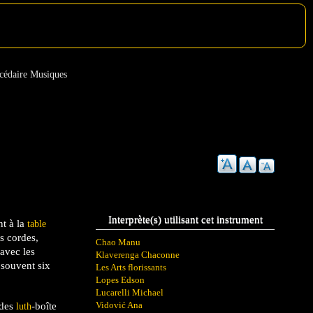
cédaire Musiques
Interprète(s) utilisant cet instrument
nt à la
table
es cordes,
Chao Manu
 avec les
Klaverenga Chaconne
s souvent six
Les Arts florissants
Lopes Edson
Lucarelli Michael
Vidović Ana
des
-boîte
luth