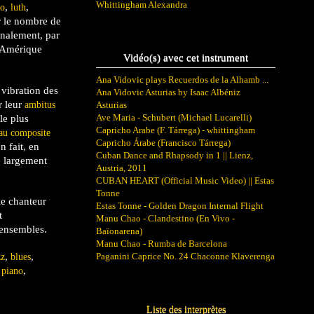
Whittingham Alexandra
,
,
go
luth
r le nombre de
onalement, par
Amérique
Vidéo(s) avec cet instrument
Ana Vidovic plays Recuerdos de la Alhamb ...
 vibration des
Ana Vidovic Asturias by Isaac Albéniz
r leur
ambitus
Asturias
le plus
Ave Maria - Schubert (Michael Lucarelli)
Capricho Arabe (F. Tárrega) - whittingham
au composite
Capricho Árabe (Francisco Tárrega)
n fait, en
Cuban Dance and Rhapsody in 1 || Lienz,
e largement
Austria, 2011
CUBAN HEART (Official Music Video) || Estas
Tonne
le chanteur
Estas Tonne - Golden Dragon Internal Flight
t
Manu Chao - Clandestino (En Vivo -
 ensembles.
Baïonarena)
Manu Chao - Rumba de Barcelona
,
,
Paganini Caprice No. 24 Chaconne Klaverenga
zz
blues
e
,
piano
Liste des interprètes