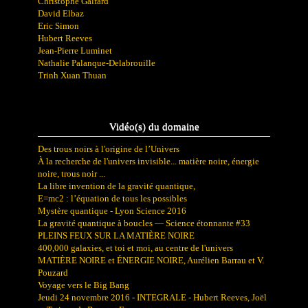
Christophe Galfard
David Elbaz
Eric Simon
Hubert Reeves
Jean-Pierre Luminet
Nathalie Palanque-Delabrouille
Trinh Xuan Thuan
Vidéo(s) du domaine
Des trous noirs à l'origine de l’Univers
À la recherche de l'univers invisible... matière noire, énergie
noire, trous noir ...
La libre invention de la gravité quantique,
E=mc2 : l’équation de tous les possibles
Mystère quantique - Lyon Science 2016
La gravité quantique à boucles — Science étonnante #33
PLEINS FEUX SUR LA MATIÈRE NOIRE
400,000 galaxies, et toi et moi, au centre de l'univers
MATIÈRE NOIRE et ÉNERGIE NOIRE, Aurélien Barrau et V.
Pouzard
Voyage vers le Big Bang
Jeudi 24 novembre 2016 - INTEGRALE - Hubert Reeves, Joël