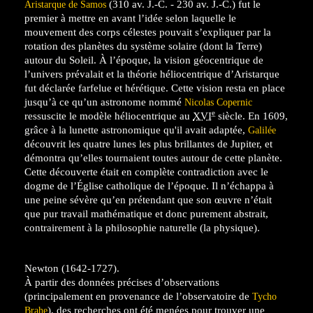
(310 av. J.-C. - 230 av. J.-C.) fut le
Aristarque de Samos
premier à mettre en avant l’idée selon laquelle le
mouvement des corps célestes pouvait s’expliquer par la
rotation des planètes du système solaire (dont la Terre)
autour du Soleil. À l’époque, la vision géocentrique de
l’univers prévalait et la théorie héliocentrique d’Aristarque
fut déclarée farfelue et hérétique. Cette vision resta en place
jusqu’à ce qu’un astronome nommé
Nicolas Copernic
e
ressuscite le modèle héliocentrique au
XVI
siècle. En 1609,
grâce à la lunette astronomique qu'il avait adaptée,
Galilée
découvrit les quatre lunes les plus brillantes de Jupiter, et
démontra qu’elles tournaient toutes autour de cette planète.
Cette découverte était en complète contradiction avec le
dogme de l’Église catholique de l’époque. Il n’échappa à
une peine sévère qu’en prétendant que son œuvre n’était
que pur travail mathématique et donc purement abstrait,
contrairement à la philosophie naturelle (la physique).
Newton (1642-1727).
À partir des données précises d’observations
(principalement en provenance de l’observatoire de
Tycho
), des recherches ont été menées pour trouver une
Brahe