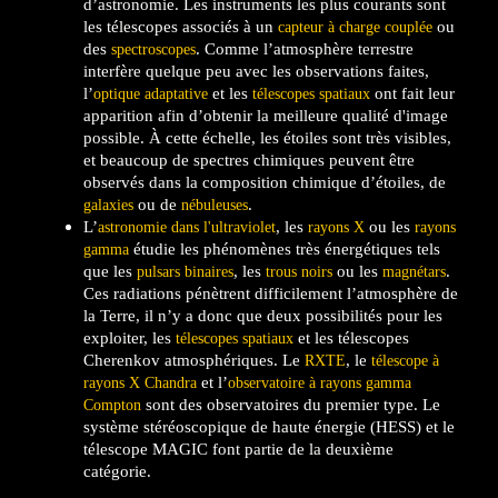
d’astronomie. Les instruments les plus courants sont
les télescopes associés à un
ou
capteur à charge couplée
des
. Comme l’atmosphère terrestre
spectroscopes
interfère quelque peu avec les observations faites,
l’
et les
ont fait leur
optique adaptative
télescopes spatiaux
apparition afin d’obtenir la meilleure qualité d'image
possible. À cette échelle, les étoiles sont très visibles,
et beaucoup de spectres chimiques peuvent être
observés dans la composition chimique d’étoiles, de
ou de
.
galaxies
nébuleuses
L’
, les
ou les
astronomie dans l'ultraviolet
rayons X
rayons
étudie les phénomènes très énergétiques tels
gamma
que les
, les
ou les
.
pulsars binaires
trous noirs
magnétars
Ces radiations pénètrent difficilement l’atmosphère de
la Terre, il n’y a donc que deux possibilités pour les
exploiter, les
et les télescopes
télescopes spatiaux
Cherenkov atmosphériques. Le
, le
RXTE
télescope à
et l’
rayons X Chandra
observatoire à rayons gamma
sont des observatoires du premier type. Le
Compton
système stéréoscopique de haute énergie (HESS) et le
télescope MAGIC font partie de la deuxième
catégorie.