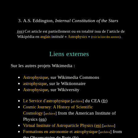
A.S. Eddington,
Internal Constitution of the Stars
(en)
Cet article est partiellement ou en totalité issu de l’article de
Wikipédia en
intitulé
«
»
.
anglais
Astrophysics
(
)
voir la liste des auteurs
Liens externes
Sur les autres projets Wikimedia :
, sur
Wikimedia Commons
Astrophysique
,
sur le
Wiktionnaire
astrophysique
,
sur
Wikiversity
Astrophysique
du CEA
(fr)
Le Service d'astrophysique
[
]
archive
Cosmic Journey: A History of Scientific
from the American Institute of
Cosmology
[
]
archive
Physics
(en)
Virtual Institute of Astroparticle Physics
(en)
[
]
archive
from
Formations en astronomie et astrophysique
[
]
archive
the Observatoire de Paris
(fr)