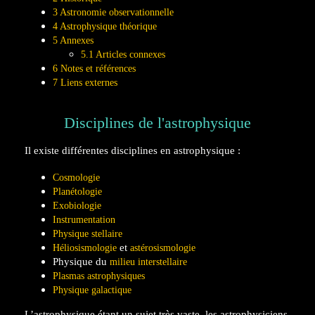
3
Astronomie observationnelle
4
Astrophysique théorique
5
Annexes
5.1
Articles connexes
6
Notes et références
7
Liens externes
Disciplines de l'astrophysique
Il existe différentes disciplines en astrophysique :
Cosmologie
Planétologie
Exobiologie
Instrumentation
Physique stellaire
et
Héliosismologie
astérosismologie
Physique du
milieu interstellaire
Plasmas astrophysiques
Physique galactique
L’astrophysique étant un sujet très vaste, les astrophysiciens