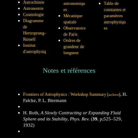
Astrochimie
astronomiqu
Table de
Astronomie
es
constantes et
Cosmologie
Mécanique
paramètres
Diagramme
spatiale
astrophysiqu
de
Observatoire
es
Hertzsprung-
de Paris
Russell
Ordres de
Institut
grandeur de
d'astrophysiq
longueur
Notes et références
, H.
Frontiers of Astrophysics : Workshop Summary
[
]
archive
Falcke, P. L. Biermann
H. Roth,
A Slowly Contracting or Expanding Fluid
Sphere and its Stability
,
Phys. Rev.
(
39
, p;525–529,
1932)