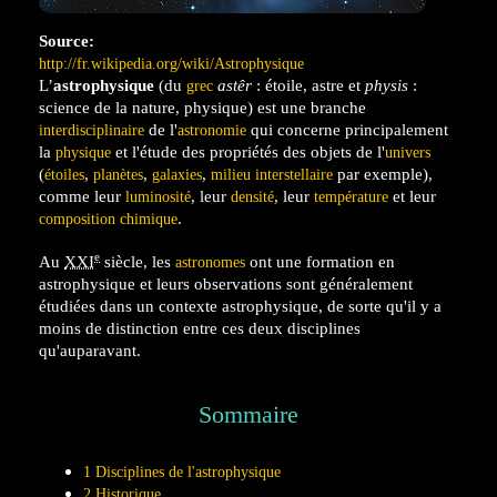
Source:
http://fr.wikipedia.org/wiki/Astrophysique
L’
astrophysique
(du
astêr
: étoile, astre et
physis
:
grec
science de la nature, physique) est une branche
de l'
qui concerne principalement
interdisciplinaire
astronomie
la
et l'étude des propriétés des objets de l'
physique
univers
(
,
,
,
par exemple),
étoiles
planètes
galaxies
milieu interstellaire
comme leur
, leur
, leur
et leur
luminosité
densité
température
.
composition chimique
e
Au
XXI
siècle, les
ont une formation en
astronomes
astrophysique et leurs observations sont généralement
étudiées dans un contexte astrophysique, de sorte qu'il y a
moins de distinction entre ces deux disciplines
qu'auparavant.
Sommaire
1
Disciplines de l'astrophysique
2
Historique