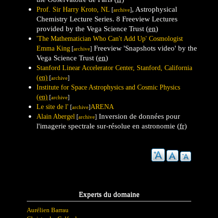
, Astrophysical
Prof. Sir Harry Kroto, NL
[
]
archive
Chemistry Lecture Series. 8 Freeview Lectures
provided by the Vega Science Trust
(en)
'The Mathematician Who Can't Add Up' Cosmologist
Freeview 'Snapshots video' by the
Emma King
[
]
archive
Vega Science Trust
(en)
Stanford Linear Accelerator Center, Stanford, California
(en)
[
]
archive
Institute for Space Astrophysics and Cosmic Physics
(en)
[
]
archive
Le site de l'
ARENA
[
]
archive
Inversion de données pour
Alain Abergel
[
]
archive
l'imagerie spectrale sur-résolue en astronomie
(fr)
Experts du domaine
Aurélien Barrau