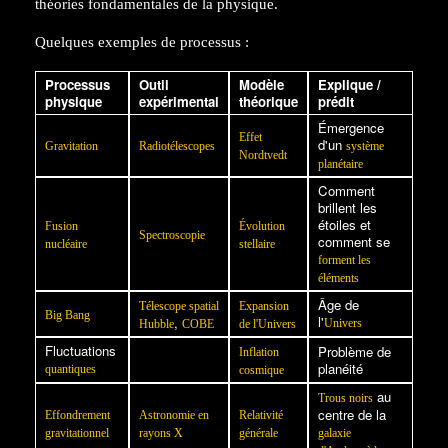
théories fondamentales de la physique.
Quelques exemples de processus :
Processus
Outil
Modèle
Explique /
physique
expérimental
théorique
prédit
Émergence
Effet
d'un
Gravitation
Radiotélescopes
système
Nordtvedt
planétaire
Comment
brillent les
étoiles et
Fusion
Évolution
Spectroscopie
comment se
nucléaire
stellaire
forment les
éléments
Âge de
Télescope spatial
Expansion
Big Bang
l'
,
Univers
Hubble
COBE
de l'Univers
Fluctuations
Problème de
Inflation
planéité
quantiques
cosmique
au
Trous noirs
centre de la
Effondrement
Astronomie en
Relativité
gravitationnel
rayons X
générale
galaxie