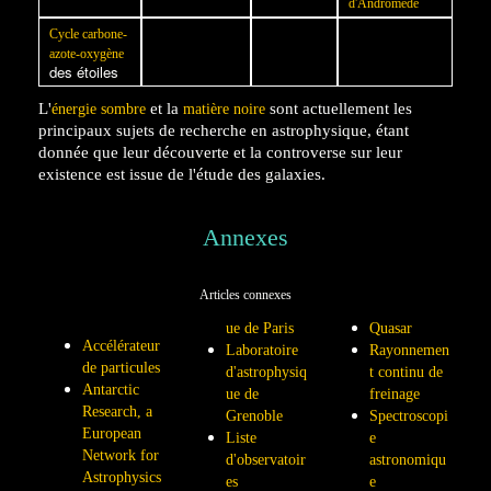
d'Andromède
Cycle carbone-
azote-oxygène
des étoiles
L'
et la
sont actuellement les
énergie sombre
matière noire
principaux sujets de recherche en astrophysique, étant
donnée que leur découverte et la controverse sur leur
existence est issue de l'étude des galaxies.
Annexes
Articles connexes
ue de Paris
Quasar
Accélérateur
Laboratoire
Rayonnemen
de particules
d'astrophysiq
t continu de
Antarctic
ue de
freinage
Research, a
Grenoble
Spectroscopi
European
Liste
e
Network for
d'observatoir
astronomiqu
Astrophysics
es
e