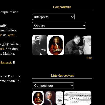
Compositeurs
couple réside
Cadix
.
eux ballets.
de
.
to
Verdi
e
u
XIX
siècle,
. Son duo
res
te Mallika.
Plus
. Il
 Massenet
Liste des oeuvres
me : « Pour ma
omme auditeur,