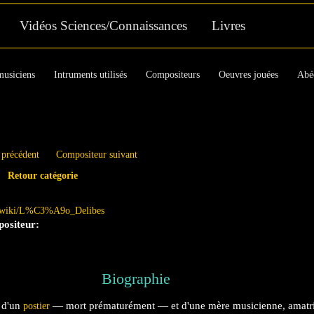
Aller au contenu principal
Vidéos Sciences/Connaissances
Livres
musiciens
Intruments utilisés
Compositeurs
Oeuvres jouées
Abé
 précédent
Compositeur suivant
Retour catégorie
org/wiki/L%C3%A9o_Delibes
positeur:
Biographie
s d'un
— mort prématurément — et d'une mère musicienne, amatr
postier