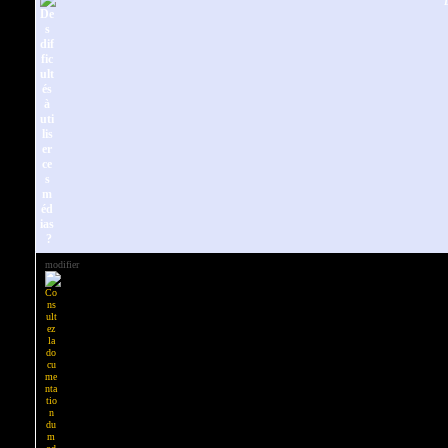
D
modifier