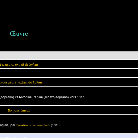
Œuvre
Pizzicato
, extrait de
Sylvia
 des fleurs
, extrait de
Lakmé
a (soprano) et Antonina Panina (mezzo-soprano) vers 1915
Bonjour, Suzon
anglais) par
(1913)
Ernestine Schumann-Heink