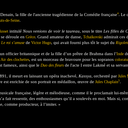
4
enain, la fille de l'ancienne tragédienne de la Comédie française
. Le 
.
uts-de-Seine
intitulé
Nous venions de voir le taureau
, sous le titre
Les filles de 
usset
n se déroule en
. Grand amateur de danse,
admirait ces d
Grèce
Tchaïkovski
r
de
, qui avait fourni plus tôt le sujet du
Le roi s’amuse
Victor Hugo
Rigolet
un officier britannique et de la fille d’un prêtre de Brahma dans l’
d
Inde
t
, est un morceau de bravoure pour les sopranos
Air des clochettes
coloratu
t fameux, ainsi que le
de l'acte I entre Lakmé et sa servan
Duo des fleurs
891, il meurt en laissant un opéra inachevé,
Kassya
, orchestré par
Jules
5
e est enrichie de son portrait en médaillon, œuvre de
.
Jules Chaplain
musicale française, légère et mélodieuse, comme il le proclamait lui-mê
’a fait ressentir, des enthousiasmes qu’il a soulevés en moi. Mais si, c
e, comme producteur, à l’imiter. »