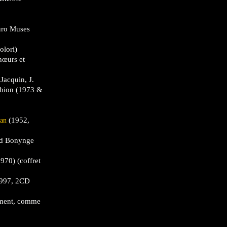
uro Muses
olori)
hœurs et
Jacquin, J.
Brebion (1973 &
(1952,
ian
ard Bonynge
970) (coffret
997, 2CD
rément, comme