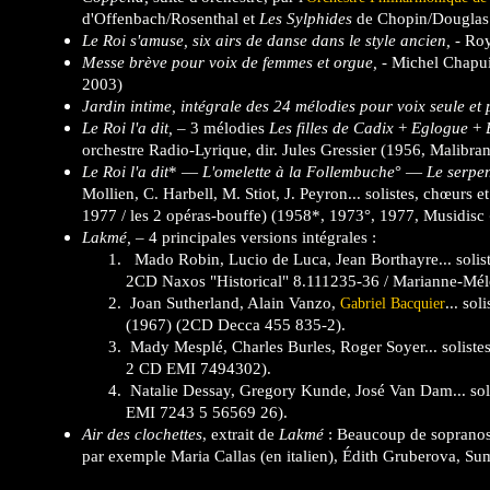
d'Offenbach/Rosenthal et
Les Sylphides
de Chopin/Douglas
Le Roi s'amuse, six airs de danse dans le style ancien,
- Roy
Messe brève pour voix de femmes et orgue,
- Michel Chapui
2003)
Jardin intime, intégrale des 24 mélodies pour voix seule et 
Le Roi l'a dit,
– 3 mélodies
Les filles de Cadix
+
Eglogue
+
orchestre Radio-Lyrique, dir. Jules Gressier (1956, Malibran
Le Roi l'a dit
* —
L'omelette à la Follembuche
° —
Le serpe
Mollien, C. Harbell, M. Stiot, J. Peyron... solistes, chœurs e
1977 / les 2 opéras-bouffe) (1958*, 1973°, 1977, Musidisc
Lakmé,
– 4 principales versions intégrales :
Mado Robin, Lucio de Luca, Jean Borthayre... soliste
2CD Naxos "Historical" 8.111235-36 / Marianne-Mé
Joan Sutherland, Alain Vanzo,
... so
Gabriel Bacquier
(1967) (2CD Decca 455 835-2).
Mady Mesplé, Charles Burles, Roger Soyer... solistes
2 CD EMI 7494302).
Natalie Dessay, Gregory Kunde, José Van Dam... solis
EMI 7243 5 56569 26).
Air des clochettes
, extrait de
Lakmé
: Beaucoup de sopranos 
par exemple Maria Callas (en italien), Édith Gruberova, Sum