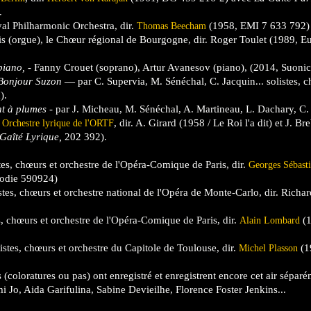
.
al Philharmonic Orchestra, dir.
(1958, EMI 7 633 792)
Thomas Beecham
s (orgue), le Chœur régional de Bourgogne, dir. Roger Toulet (1989, E
piano,
- Fanny Crouet (soprano), Artur Avanesov (piano), (2014, Suonic
Bonjour Suzon
— par C. Supervia, M. Sénéchal, C. Jacquin... solistes, c
).
nt à plumes
- par J. Micheau, M. Sénéchal, A. Martineau, L. Dachary, C. 
t
, dir. A. Girard (1958 / Le Roi l'a dit) et J. 
Orchestre lyrique de l'ORTF
Gaîté Lyrique,
202 392).
s, chœurs et orchestre de l'Opéra-Comique de Paris, dir.
Georges Sébast
lodie 590924)
listes, chœurs et orchestre national de l'Opéra de Monte-Carlo, dir. Rich
, chœurs et orchestre de l'Opéra-Comique de Paris, dir.
(1
Alain Lombard
tes, chœurs et orchestre du Capitole de Toulouse, dir.
(1
Michel Plasson
(coloratures ou pas) ont enregistré et enregistrent encore cet air sépa
i Jo, Aida Garifulina, Sabine Devieilhe, Florence Foster Jenkins...