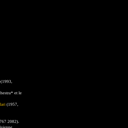
e(1993,
estra* et le
(1957,
lari
 767 2082).
isienne