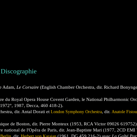
Discographie
phe Adam,
Le Corsaire
(English Chamber Orchestra, dir. Richard Bonyng
re du Royal Opera House Covent Garden, le National Philharmonic Orch
1972°, 1987, Decca, 460 418-2).
stra, dir. Antal Dorati et
, dir.
London Symphony Orchestra
Anatole Fistou
onique de Boston, dir. Pierre Monteux (1953, RCA Victor 09026 619752)
tre national de l'Opéra de Paris, dir. Jean-Baptiste Mari (1977, 2CD EMI
, dir.
(1961, DG 459 216-2) avec
La Gaîté Par
Berlin
Herbert von Karajan