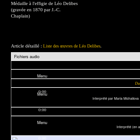
Médaille à l'effigie de Léo Delibes
(gravée en 1870 par J.-C.
Chaplain)
Article détaillé :
.
Liste des œuvres de Léo Delibes
Fichiers audio
Menu
Duo
0:00
Menu
Interprété par Maria Michailov
0:00
Menu
Interprété (en 
0:00