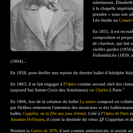
talentueuse, Élisabet
à la chapelle impéria
prendre « sous son ail
Léo étudie au
Conserva
En 1855, il est recr
composition et propo
de charbon,
qui fait 
vieilles gardes
(1856)
Follembûche
(1859, a
(1864)...
En 1858, pour étoffer une reprise du dernier ballet d'Adolphe Ad
En 1863, il se fait engager à l’
comme second chef des chœurs,
Opéra
3
(aujourd’hui Sainte-Croix des Arméniens)
à Paris.
rue Charlot
En 1866, lors de la création du ballet
composé en collabor
La source
par Delibes retiennent l'attention des musiciens et des balletoma
ballet,
. Créé à l’
en
Coppélia, ou la fille aux yeux d'émail
Opéra de Paris
r
, il conte la destinée du vieux
D
Coppelius et d
Amadeus Hoffmann
Pendant la
, il sert comme ambulancier, et assiste a
Guerre de 1870