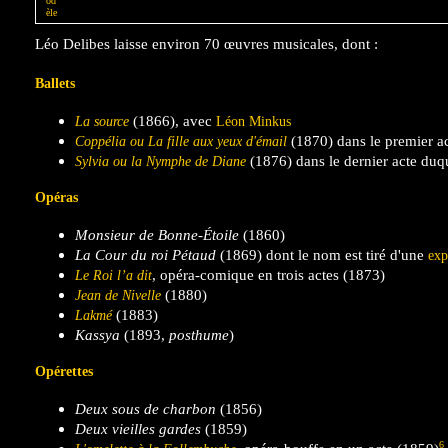
Léo Delibes laisse environ 70 œuvres musicales, dont :
Ballets
(1866), avec
La source
Léon Minkus
(1870) dans le premier ac
Coppélia ou La fille aux yeux d'émail
(1876) dans le dernier acte duqu
Sylvia ou la Nymphe de Diane
Opéras
Monsieur de Bonne-Étoile
(1860)
La Cour du roi Pétaud
(1869) dont le nom est tiré d'une
exp
, opéra-comique en trois actes (1873)
Le Roi l’a dit
(1880)
Jean de Nivelle
(1883)
Lakmé
Kassya
(1893,
posthume
)
Opérettes
Deux sous de charbon
(1856)
Deux vieilles gardes
(1859)
6