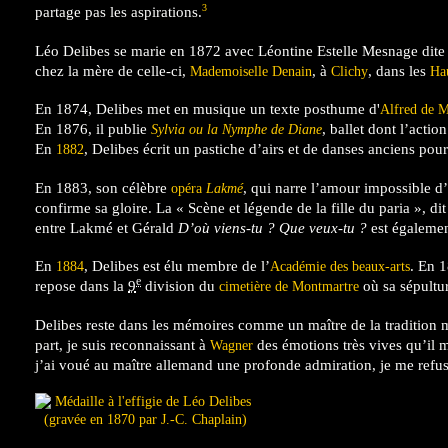
3
partage pas les aspirations.
Léo Delibes se marie en 1872 avec Léontine Estelle Mesnage dite D
chez la mère de celle-ci,
, à
, dans les
Mademoiselle Denain
Clichy
Ha
En 1874, Delibes met en musique un texte posthume d'
Alfred de M
En 1876, il publie
, ballet dont l’actio
Sylvia ou la Nymphe de Diane
En
, Delibes écrit un pastiche d’airs et de danses anciens pou
1882
En 1883, son célèbre
, qui narre l’amour impossible d’
opéra
Lakmé
confirme sa gloire. La « Scène et légende de la fille du paria », di
entre Lakmé et Gérald
D’où viens-tu ? Que veux-tu ?
est égalemen
En
, Delibes est élu membre de l’
. En 1
1884
Académie des beaux-arts
e
repose dans la
9
division du
où sa sépultur
cimetière de Montmartre
Delibes reste dans les mémoires comme un maître de la tradition 
part, je suis reconnaissant à
des émotions très vives qu’il m
Wagner
j’ai voué au maître allemand une profonde admiration, je me refus