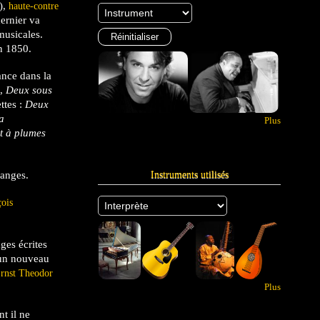
),
haute-contre
dernier va
musicales.
 1850.
ance dans la
»,
Deux sous
ttes :
Deux
a
Plus
t à plumes
uanges.
Instruments utilisés
çois
ages écrites
'un nouveau
rnst Theodor
Plus
nt il ne