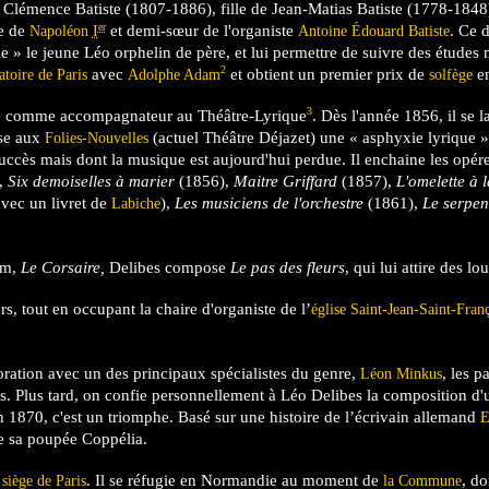
h Clémence Batiste (1807-1886), fille de Jean-Matias Batiste (1778-1848
er
le de
et demi-sœur de l'organiste
. Ce 
Napoléon
I
Antoine Édouard Batiste
e » le jeune Léo orphelin de père, et lui permettre de suivre des études 
2
avec
et obtient un premier prix de
en
toire de Paris
Adolphe Adam
solfège
3
uté comme accompagnateur au Théâtre-Lyrique
. Dès l'année 1856, il se l
se aux
(actuel Théâtre Déjazet) une « asphyxie lyrique 
Folies-Nouvelles
succès mais dont la musique est aujourd'hui perdue. Il enchaine les opére
,
Six demoiselles à marier
(1856),
Maitre Griffard
(1857),
L'omelette à l
vec un livret de
),
Les musiciens de l'orchestre
(1861),
Le serpen
Labiche
am,
Le Corsaire,
Delibes compose
Le pas des fleurs
, qui lui attire des lo
 tout en occupant la chaire d'organiste de l’
église Saint-Jean-Saint-Fran
ation avec un des principaux spécialistes du genre,
, les p
Léon Minkus
nes. Plus tard, on confie personnellement à Léo Delibes la composition d
 1870, c'est un triomphe. Basé sur une histoire de l’écrivain allemand
E
e sa poupée Coppélia.
u
. Il se réfugie en Normandie au moment de
, do
siège de Paris
la Commune