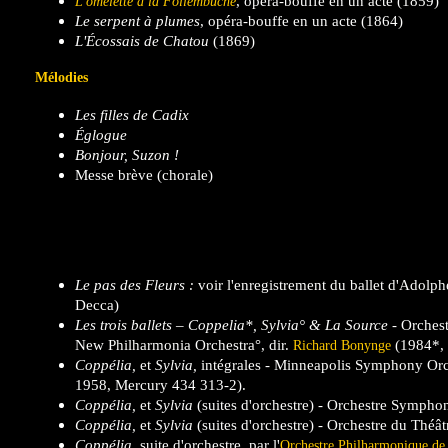
, opéra-bouffe en un acte (1859)
L'omelette à la Follembuche
Le serpent à plumes
, opéra-bouffe en un acte (1864)
L'Écossais de Chatou
(1869)
Mélodies
Les filles de Cadix
Églogue
Bonjour, Suzon !
Messe brève (chorale)
Le pas des Fleurs :
voir l'enregistrement du ballet d'Adol
Decca)
Les trois ballets – Coppelia*, Sylvia° & La Source
- Orchest
New Philharmonia Orchestra°, dir.
(1984*, 
Richard Bonynge
Coppélia,
et
Sylvia,
intégrales - Minneapolis Symphony Orche
1958, Mercury 434 313-2).
Coppélia,
et
Sylvia
(suites d'orchestre) - Orchestre Symph
Coppélia,
et
Sylvia
(suites d'orchestre) - Orchestre du Théâ
Coppélia,
suite d'orchestre, par l'
Orchestre Philharmonique de 