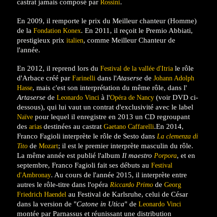
castrat jamais composé par
.
Rossini
En 2009, il remporte le prix du Meilleur chanteur (Homme)
de la
. En 2011, il reçoit le Premio Abbiati,
Fondation Konex
prestigieux prix
, comme Meilleur Chanteur de
italien
l'année.
En 2012, il reprend lors du
le rôle
Festival de la vallée d'Itria
d'Arbace créé par
dans l'
Ataserse
de
Farinelli
Johann Adolph
, mais c'est son interprétation du même rôle, dans l'
Hasse
Artaserse
de
à l'
(voir DVD ci-
Leonardo Vinci
Opéra de Nancy
dessous), qui lui vaut un contrat d'exclusivité avec le label
pour lequel il enregistre en 2013 un CD regroupant
Naïve
des
destinées au castrat
.En 2014,
arias
Gaetano Caffarelli
Franco Fagioli interprète le rôle de Sesto dans
La clemenza di
de
; il est le premier interprète masculin du rôle.
Tito
Mozart
La même année est publié l'album
Il maestro
, et en
Porpora
septembre, Franco Fagioli fait ses débuts au
Festival
. Au cours de l'année 2015, il interprète entre
d'Ambronay
autres le rôle-titre dans l'opéra
de
Riccardo Primo
Georg
au Festival de Karlsruhe, celui de César
Friedrich Haendel
dans la version de "
Catone in
Utica
" de
Leonardo Vinci
montée par Parnassus et réunissant une distribution