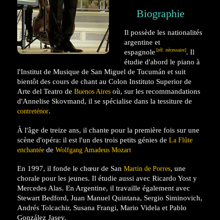
Biographie
Il possède les nationalités
argentine
et
[réf. nécessaire]
espagnole
. Il
étudie d'abord le piano à
l'Institut de Musique de San Miguel de Tucumán et suit
bientôt des cours de chant au Colon Instituto Superior de
Arte del Teatro de
où, sur les recommandations
Buenos Aires
d'Annelise Skovmand, il se spécialise dans la tessiture de
.
contreténor
À l'âge de treize ans, il chante pour la première fois sur une
scène d'opéra: il est l'un des trois petits génies de
La Flûte
de
enchantée
Wolfgang Amadeus Mozart
En 1997, il fonde le chœur de San
, une
Martin de Porres
chorale pour les jeunes. Il étudie aussi avec Ricardo Yost y
Mercedes Alas. En Argentine, il travaille également avec
Stewart Bedford, Juan Manuel Quintana, Sergio Siminovich,
Andrés Tolcachir, Susana Frangi, Mario Videla et Pablo
González Jasey.