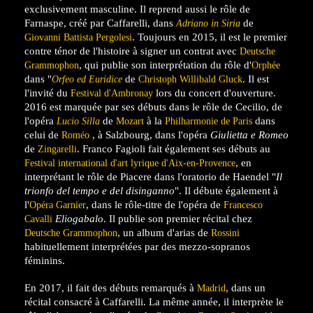
exclusivement masculine. Il reprend aussi le rôle de
Farnaspe, créé par Caffarelli, dans
de
Adriano in Siria
. Toujours en 2015, il est le premier
Giovanni Battista Pergolesi
contre ténor de l'histoire à signer un contrat avec
Deutsche
, qui publie son interprétation du rôle d'
Grammophon
Orphée
dans "
de
. Il est
Orfeo ed Euridice
Christoph Willibald Gluck
l'invité du
lors du concert d'ouverture.
Festival d'Ambronay
2016 est marquée par ses débuts dans le rôle de Cecilio, de
l'opéra
de
à la
dans
Lucio Silla
Mozart
Philharmonie de Paris
celui de
, à Salzbourg, dans l'opéra
Giulietta e Romeo
Roméo
de
. Franco Fagioli fait également ses débuts au
Zingarelli
, en
Festival international d'art lyrique d'Aix-en-Provence
interprétant le rôle de Piacere dans l'oratorio de Haendel "
Il
trionfo del tempo e del disinganno
". Il débute également à
l'
, dans le rôle-titre de l'opéra de
Opéra Garnier
Francesco
Eliogabalo
. Il publie son premier récital chez
Cavalli
, un album d'arias de
Deutsche Grammophon
Rossini
habituellement interprétées par des mezzo-sopranos
féminins.
En 2017, il fait des débuts remarqués à
, dans un
Madrid
récital consacré à Caffarelli. La même année, il interprète le