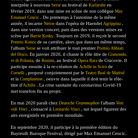
interprète à nouveau
au festival de
en
Serse
Karlsruhe
février 2019
, dans une mise en scène de son collègue
Max
. Du printemps à l'automne de la même
Emanuel Cencic
année, il incarne
dans l'opéra de Haendel
,
Néron
Agrippina
dans une version concert, puis dans des versions mises en
scène par
. Toujours en 2019, il reçoit le second
Barrie Kosky
de sa carrière, alors que dans un même temps,
Premio Konex
l'album
se voit attribuer le tout premier
Serse
Premio Abbiati
. En janvier 2020, il chante le rôle titre de
del Disco
Gismondo,
, de
, au festival
de Cracovie. Il
re di Polonia
Rossini
Opera Rara
participe ensuite à la re-création de
de
Achille in Sciro
, proposé conjointement par le
Corselli
Teatro Real de
Madrid
et la
, oeuvre dans laquelle il doit tenir le rôle-
Complutense
titre d'
. La crise sanitaire du coronavirus Covid-19
Achille
met toutefois fin au projet.
En mai 2020 paraît chez
l'album
Deutsche Grammophon
Veni
, consacré à
, sur lequel figurent des
vidi Vinci
Leonardo Vinci
airs enregistrés en première mondiale.
En septembre 2020, il participe à la première édition du
Bayreuth Baroque Festival, dirigé par Max Emanuel Cencic.