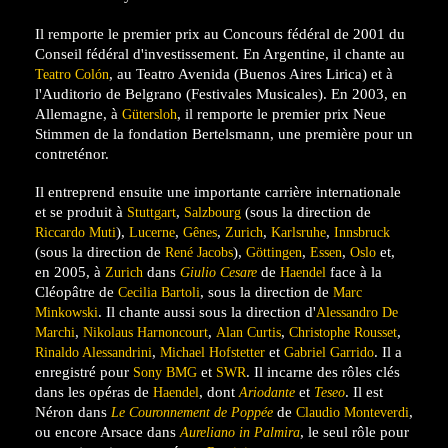
Il remporte le premier prix au Concours fédéral de 2001 du
Conseil fédéral d'investissement. En Argentine, il chante au
, au Teatro Avenida (Buenos Aires Lirica) et à
Teatro Colón
l'Auditorio de Belgrano (Festivales Musicales). En 2003, en
Allemagne, à
, il remporte le premier prix Neue
Gütersloh
Stimmen de la fondation Bertelsmann, une première pour un
contreténor.
Il entreprend ensuite une importante carrière internationale
et se produit à
,
(sous la direction de
Stuttgart
Salzbourg
),
,
,
,
,
Riccardo Muti
Lucerne
Gênes
Zurich
Karlsruhe
Innsbruck
(sous la direction de
),
,
,
et,
René Jacobs
Göttingen
Essen
Oslo
en 2005, à
dans
de
face à la
Zurich
Giulio Cesare
Haendel
Cléopâtre de
, sous la direction de
Cecilia Bartoli
Marc
. Il chante aussi sous la direction d'
Minkowski
Alessandro De
,
,
,
,
Marchi
Nikolaus Harnoncourt
Alan Curtis
Christophe Rousset
,
et
. Il a
Rinaldo Alessandrini
Michael Hofstetter
Gabriel Garrido
enregistré pour
et
. Il incarne des rôles clés
Sony BMG
SWR
dans les opéras de
, dont
et
. Il est
Haendel
Ariodante
Teseo
Néron dans
de
,
Le Couronnement de Poppée
Claudio Monteverdi
ou encore Arsace dans
, le seul rôle pour
Aureliano in Palmira