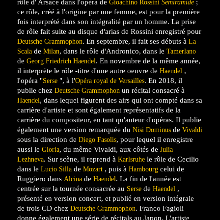
rôle d' Arsace dans l'opéra de
;
Gioachino Rossini
Semiramide
ce rôle, créé à l'origine par une femme, est pour la première
fois interprété dans son intégralité par un homme. La prise
de rôle fait suite au disque d'arias de Rossini enregistré pour
. En septembre, il fait ses débuts à
Deutsche Grammophon
La
de
, dans le rôle d'Andronico, dans le
Scala
Milan
Tamerlano
de
. En novembre de la même année,
Georg Friedrich Haendel
il interprète le rôle -titre d'une autre oeuvre de
,
Haendel
l'opéra "
", à l'
. En 2018, il
Serse
Opéra royal de Versailles
publie chez
un récital consacré à
Deutsche Grammophon
, dans lequel figurent des airs qui ont compté dans sa
Haendel
carrière d'artiste et sont également représentatifs de la
carrière du compositeur, en tant qu'auteur d'opéras. Il publie
également une version remarquée du
de
Nisi Dominus
Vivaldi
sous la direction de
, pour lequel il enregistre
Diego Fasolis
aussi le
, du même Vivaldi, aux côtés de
Gloria
Julia
. Sur scène, il reprend à
le rôle de Cecilio
Lezhneva
Karlsruhe
dans le
de
, puis à
celui de
Lucio Silla
Mozart
Hambourg
Ruggiero dans
de
. La fin de l'année est
Alcina
Haendel
centrée sur la tournée consacrée au
de
,
Serse
Haendel
présenté en version concert, et publié en version intégrale
de trois CD chez
. Franco Fagioli
Deutsche Grammophon
donne également une série de récitals au Japon. L'artiste