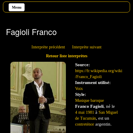
Aller au contenu principal
Menu
Fagioli Franco
Interprète précédent
Interprète suivant
Retour liste interprètes
Source:
https://fr.wikipedia.org/wiki
/Franco_Fagioli
Instrument utilisé:
Voix
Style:
Musique baroque
Franco Fagioli
, né le
à
4
mai
1981
San Miguel
, est un
de Tucumán
argentin.
contreténor