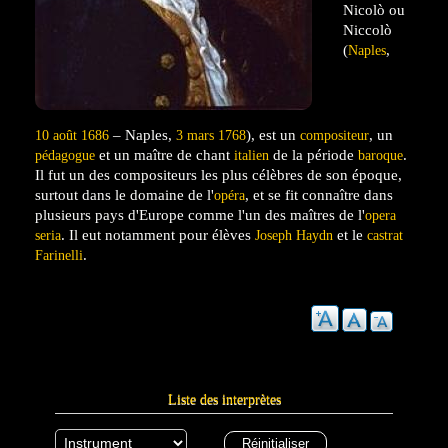
Nicolò ou
Niccolò
(
,
Naples
– Naples,
), est un
, un
10 août
1686
3 mars
1768
compositeur
et un maître de chant
de la période
.
pédagogue
italien
baroque
Il fut un des compositeurs les plus célèbres de son époque,
surtout dans le domaine de l'
, et se fit connaître dans
opéra
plusieurs pays d'Europe comme l'un des maîtres de l'
opera
. Il eut notamment pour élèves
et le
seria
Joseph Haydn
castrat
.
Farinelli
Liste des interprètes