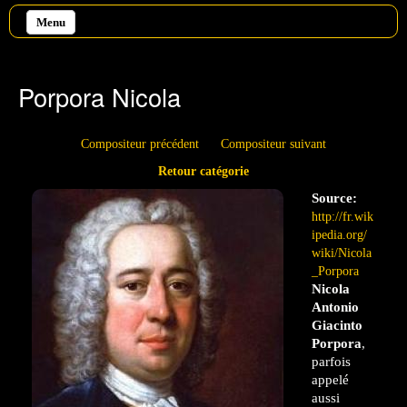
Aller au contenu principal
Menu
Porpora Nicola
Compositeur précédent
Compositeur suivant
Retour catégorie
Source:
http://fr.wik
ipedia.org/
wiki/Nicola
_Porpora
Nicola
Antonio
Giacinto
Porpora
,
parfois
appelé
aussi