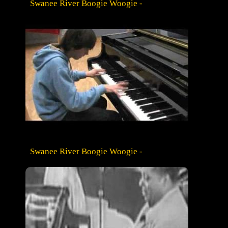
Swanee River Boogie Woogie -
Swanee River Boogie Woogie -