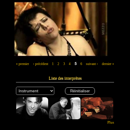
5
« premier
‹ précédent
1
2
3
4
6
suivant ›
dernier »
P
Liste des interprètes
a
g
e
s
Plus