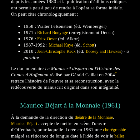
depuis les années 1980 et la publication d'éditions critiques
ont permis peu à peu de rendre à l'opéra sa forme initiale.
On peut citer chronologiquement :
1958 : Walter Felsenstein (éd. Weinberger)
1971 :
(enregistrement Decca)
Richard Bonynge
1976 :
(éd. Alkor)
Fritz Oeser
1987-1992 :
(éd.
)
Michael Kaye
Schott
2010 :
(éd.
) -
à
Jean-Christophe Keck
Boosey and Hawkes
paraître
Le documentaire
Le Manuscrit disparu ou l'Histoire des
7
Contes d'Hoffmann
réalisé par Gérald Caillat en 2004
retrace l'histoire de l'œuvre et sa reconstruction, avec la
redécouverte du manuscrit original dans son intégralité.
Maurice Béjart à la Monnaie (1961)
À la demande de la direction du
,
théâtre de la Monnaie
accepte de mettre en scène l'œuvre
Maurice Béjart
d'Offenbach, pour laquelle il crée en 1961 une
chorégraphie
malgré sa réticence de longue date à l'idée de voir le
ballet