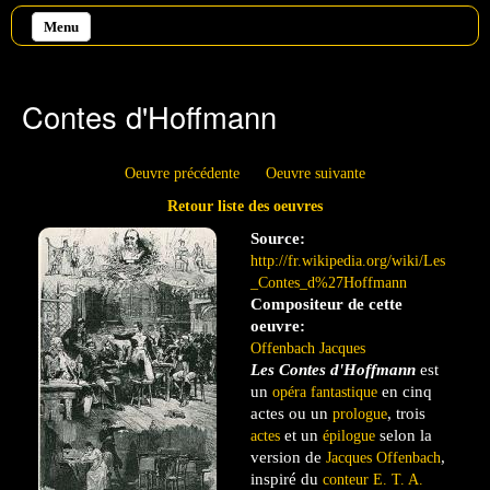
Aller au contenu principal
Menu
Contes d'Hoffmann
Oeuvre précédente
Oeuvre suivante
Retour liste des oeuvres
Source:
http://fr.wikipedia.org/wiki/Les
_Contes_d%27Hoffmann
Compositeur de cette
oeuvre:
Offenbach Jacques
Les Contes d'Hoffmann
est
un
en cinq
opéra
fantastique
actes ou un
, trois
prologue
et un
selon la
actes
épilogue
version de
,
Jacques Offenbach
inspiré du
conteur
E. T. A.