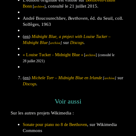
Beethoven-Hauss
, consulté le 21 juillet 2015.
Bonn
[
]
archive
André Boucourechliev,
Beethoven
, éd. du Seuil, coll.
Solfèges, 1963
(en)
Midnight Blue, a project with Louise Tucker –
sur
.
Midnight Blue
Discogs
[
]
archive
«
Louise Tucker - Midnight Blue
»
[
]
(consulté le
archive
28 juillet 2021
)
(en)
sur
Michele Torr – Midnight Blue en Irlande
[
]
archive
.
Discogs
Voir aussi
Sur les autres projets Wikimedia :
, sur
Wikimedia
Sonate pour piano no 8 de Beethoven
Commons