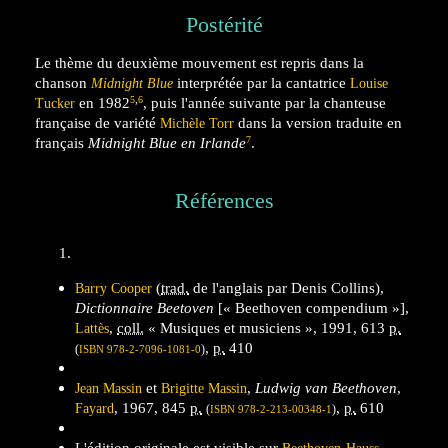
Postérité
Le thème du deuxième mouvement est repris dans la
chanson
interprétée par la cantatrice
Midnight Blue
Louise
,
5
6
en 1982
, puis l'année suivante par la chanteuse
Tucker
française de variété
dans la version traduite en
Michèle Torr
7
français
Midnight Blue en Irlande
.
Références
(
trad.
de l'anglais par Denis Collins),
Barry
Cooper
Dictionnaire Beetoven
[«
Beethoven compendium
»],
,
coll.
« Musiques et musiciens »,
1991
, 613
p.
Lattès
,
p.
410
(
)
ISBN
978-2-7096-1081-0
et
,
Ludwig van Beethoven
,
Jean
Massin
Brigitte
Massin
,
1967
, 845
p.
,
p.
610
Fayard
(
)
ISBN
978-2-213-00348-1
L'édition originale est visible sur