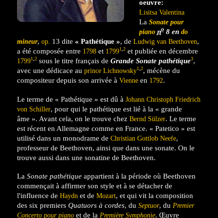
oeuvre:
Lisitsa Valentina
La
Sonate pour
o
n
8 en
piano
do
,
13 dite
« Pathétique »
, de
,
mineur
op.
Ludwig van Beethoven
,
1
2
a été composée entre
et
et publiée en décembre
1798
1799
,
1
2
3
sous le titre français de
Grande Sonate pathétique
,
1799
,
1
2
avec une dédicace au
, mécène du
prince Lichnowsky
compositeur depuis son arrivée à
en
.
Vienne
1792
Le terme de « Pathétique » est dû à
Johann Christoph Friedrich
, pour qui le pathétique est lié à la « grande
von Schiller
âme ». Avant cela, on le trouve chez
. Le terme
Bernd Sülzer
est récent en Allemagne comme en France. « Patetico » est
utilisé dans un monodrame de
,
Christian Gottlob Neefe
professeur de Beethoven, ainsi que dans une sonate. On le
trouve aussi dans une sonatine de Beethoven.
La
Sonate pathétique
appartient à la période où Beethoven
commençait à affirmer son style et à se détacher de
l'influence de
et de
, et qui vit la composition
Haydn
Mozart
des six premiers
Quatuors à cordes
, du
, du
Septuor
Premier
et de la
. Œuvre
Concerto pour piano
Première Symphonie