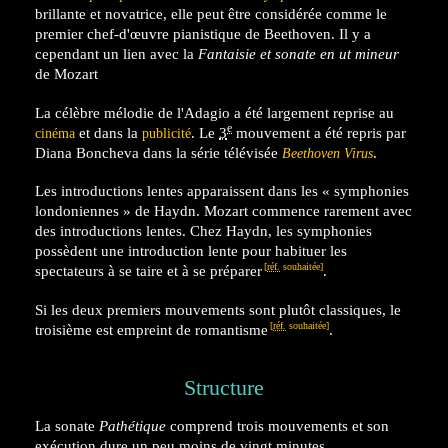
brillante et novatrice, elle peut être considérée comme le
premier chef-d'œuvre pianistique de Beethoven. Il y a
cependant un lien avec la
Fantaisie et sonate en ut mineur
de Mozart
La célèbre mélodie de l'Adagio a été largement reprise au
e
et dans la
. Le
3
mouvement a été repris par
cinéma
publicité
Diana Boncheva dans la série télévisée
.
Beethoven Virus
Les introductions lentes apparaissent dans les « symphonies
londoniennes » de Haydn. Mozart commence rarement avec
des introductions lentes. Chez Haydn, les symphonies
possèdent une introduction lente pour habituer les
[
réf.
souhaitée]
spectateurs à se taire et à se préparer
.
Si les deux premiers mouvements sont plutôt classiques, le
[
réf.
souhaitée]
troisième est empreint de romantisme
.
Structure
La sonate
Pathétique
comprend trois mouvements et son
exécution dure un peu moins de vingt minutes.