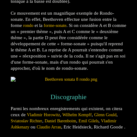
tonique à la basse est doublée).
Ce mouvement est un magnifique exemple de Rondo-
sonate. En effet, Beethoven effectue une fusion entre la
forme
et la
. Si on considère A et B comme
rondo
forme-sonate
un « premier thème », puis A et C comme le « deuxième
thème », la partie D peut être considérée comme le
développement de cette « forme-sonate » puisqu'il reprend
le thème A et B. La reprise de A pourrait s'entendre comme
une « réexposition » suivie de la coda. Il ne s'agit pas en soi
d'une forme-sonate, mais d'un rondo qui pourrait s'en
approcher, d'où le nom de rondo-sonate.
Discographie
Parmi les nombreux enregistrements qui existent, on citera
ceux de
,
,
,
Vladimir Horowitz
Wilhelm Kempff
Glenn Gould
,
,
,
Sviatoslav Richter
Daniel Barenboim
Emil Gilels
Vladimir
ou
, Eric Heidsieck, Richard Goode .
Ashkenazy
Claudio Arrau